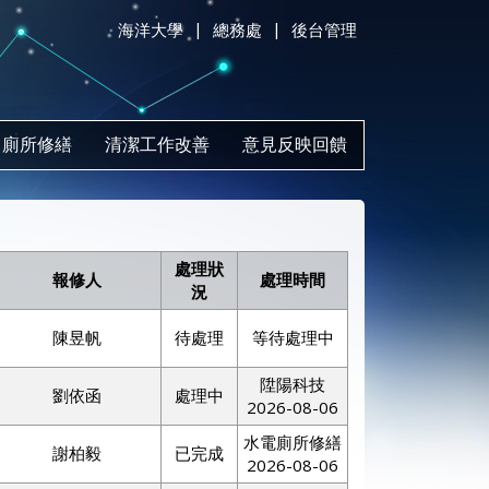
|
|
海洋大學
總務處
後台管理
廁所修繕
清潔工作改善
意見反映回饋
處理狀
報修人
處理時間
況
陳昱帆
待處理
等待處理中
陞陽科技
劉依函
處理中
2026-08-06
水電廁所修繕
謝柏毅
已完成
2026-08-06