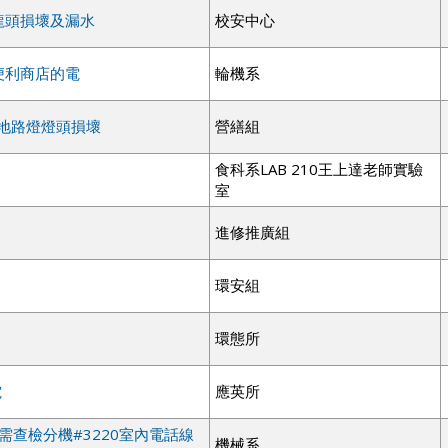
龍頭損壞及漏水
校安中心
便利商店的電
輪機系
草地路燈燈頭損壞
營繕組
食科系LAB 210王上達老師實驗
室
進修推廣組
環安組
環態所
電
應英所
 需查檢分機#3220室內電話線
機械系