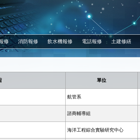
報修
消防報修
飲水機報修
電話報修
土建修繕
旨
單位
航管系
諮商輔導組
海洋工程綜合實驗研究中心