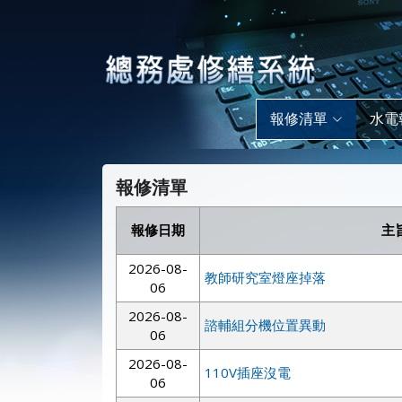
報修清單
水電
報修清單
報修日期
主
2026-08-
教師研究室燈座掉落
06
2026-08-
諮輔組分機位置異動
06
2026-08-
110V插座沒電
06